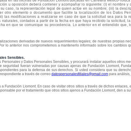
regada en las oficinas de Fundación Liomont
ubicadas en
Carretera México-Toluca
lación u oposición deberá contener y acompañar lo siguiente: (i) el nombre y d
en su caso, la representación legal de quien actúe en su nombre; (iii) la descr
 otro elemento o documento que facilite la localización de los Datos Person
 (vii) las modificaciones a realizarse en caso de que la solicitud sea para la
 naturales, contados a partir de la fecha en que haya recibido la solicitud,
 fecha en que se comunique su procedencia. Lo anterior en el entendido que, 
ualizaciones derivadas de nuevos requerimientos legales; de nuestras propias nec
Por lo anterior nos comprometemos a mantenerlo informado sobre los cambios que
les Sensibles.
ersonales y Datos Personales Sensibles, y procurará instalar aquellos otros medi
de seguridad fueran vulneradas por causas ajenas de Fundación Liomont, Funda
respondientes para la defensa de sus derechos. Si usted considera que su derec
respondiente a través de correo
datospersonalesfiliales@gmail.com
para análisis,
 a Fundación Liomont. En caso de visitar otros sitios a través de dichos enlaces, 
sponsable por el tratamiento que otros sitios ajenos a Fundación Liomont, den a s