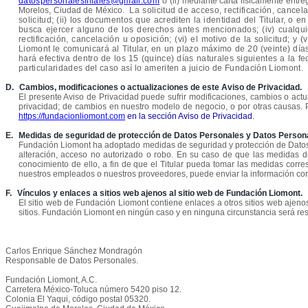
datospersonalesfiliales@gmail.com
o (ii) mediante carta físicamente ent
Morelos, Ciudad de México
.
La solicitud de acceso, rectificación, cance
solicitud; (ii) los documentos que acrediten la identidad del Titular, o 
busca ejercer alguno de los derechos antes mencionados; (iv) cualquier
rectificación, cancelación u oposición; (vi) el motivo de la solicitud; y
Liomont le comunicará al Titular, en un plazo máximo de 20 (veinte) días
hará efectiva dentro de los 15 (quince) días naturales siguientes a la
particularidades del caso así lo ameriten a juicio de Fundación Liomont.
D.
Cambios, modificaciones o actualizaciones de este Aviso de Privacidad.
El presente Aviso de Privacidad puede sufrir modificaciones, cambios o act
privacidad; de cambios en nuestro modelo de negocio, o por otras causas. 
https://fundacionliomont.com
en la sección Aviso de Privacidad.
E.
Medidas de seguridad de protección de Datos Personales y Datos Persona
Fundación Liomont ha adoptado medidas de seguridad y protección de Datos P
alteración, acceso no autorizado o robo. En su caso de que las medidas 
conocimiento de ello, a fin de que el Titular pueda tomar las medidas cor
nuestros empleados o nuestros proveedores, puede enviar la información cor
F.
Vínculos y enlaces a sitios web ajenos al sitio web de Fundación Liomont.
El sitio web de Fundación Liomont contiene enlaces a otros sitios web ajenos
sitios. Fundación Liomont en ningún caso y en ninguna circunstancia será re
Carlos Enrique Sánchez Mondragón
Responsable de Datos Personales.
Fundación Liomont, A.C.
Carretera México-Toluca número 5420 piso 12.
Colonia El Yaqui, código postal 05320.