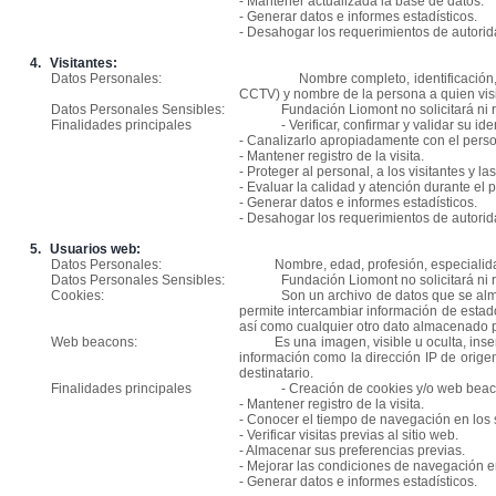
- Mantener actualizada la base de datos.
- Generar datos e informes estadísticos.
- Desahogar los requerimientos de autori
4.
Visitantes:
Datos Personales:
Nombre completo, identificación,
CCTV) y nombre de la persona a quien visi
Datos Personales Sensibles:
Fundación Liomont no solicitará ni
Finalidades principales
- Verificar, confirmar y validar su ide
- Canalizarlo apropiadamente con el pers
- Mantener registro de la visita.
- Proteger al personal, a los visitantes y 
- Evaluar la calidad y atención durante el
- Generar datos e informes estadísticos.
- Desahogar los requerimientos de autori
5.
Usuarios web:
Datos Personales:
Nombre, edad, profesión, especialidad
Datos Personales Sensibles:
Fundación Liomont no solicitará ni
Cookies:
Son un archivo de datos que se alma
permite intercambiar información de estado
así como cualquier otro dato almacenado po
Web beacons:
Es una imagen, visible u oculta, ins
información como la dirección IP de origen
destinatario.
Finalidades principales
- Creación de cookies y/o web beac
- Mantener registro de la visita.
- Conocer el tiempo de navegación en los 
- Verificar visitas previas al sitio web.
- Almacenar sus preferencias previas.
- Mejorar las condiciones de navegación en
- Generar datos e informes estadísticos.