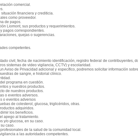
relación comercial.
es.
situación financiera y crediticia.
egales como proveedor.
ema de pagos.
ción Liomont, sus productos y requerimientos.
s y pagos correspondientes.
laraciones, quejas o sugerencias.
dades competentes.
tado civil, fecha de nacimiento
identificación, registro federal de contribuyentes, d
ros sistemas de video vigilancia, CCTV)
y escolaridad.
n Aviso de Privacidad adicional y específico, podremos solicitar información sobre
uestras de sangre, e historial clínico.
ntidad.
 del programa en cuestión.
entos y nuestros productos.
ecto de nuestros productos.
ejas o eventos adversos.
as o eventos adversos
ruebas de colesterol, glucosa, triglicéridos, otras.
productos adquiridos.
dimir los beneficios.
 el apego al tratamiento.
dos y/o glucosa, en su caso.
 su caso.
 profesionales de la salud de la comunidad local.
ovigilancia a las autoridades competentes.