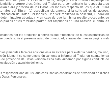
 número 5420 piso 12. Colonia El Yaqui, código postal 05320 en Cuajimalpa de
omicilio o correo electrónico del Titular para comunicarle la respuesta a su
ipción clara y precisa de los Datos Personales respecto de los que el Titular
ales del Titular; (v) especificar claramente si la solicitud es de acceso,
 rectificación de Datos Personales. Una vez realizada la solicitud, Fundación
 la determinación adoptada, y en caso de que la misma resulte procedente, se
los plazos antes referidos podrán ser ampliados en una ocasión, cuando las
esidades por los productos o servicios que ofrecemos; de nuestras prácticas de
 pueda sufrir el presente aviso de privacidad, a través de nuestra pagina web
os y medidas técnicas adicionales a su alcance para evitar la pérdida, mal uso,
ción Liomont se compromete únicamente a informar al Titular en cuanto tenga
ho de protección de Datos Personales ha sido vulnerado por alguna conducta de
 evaluación y atención del tema.
es responsabilidad del usuario consultar las condiciones de privacidad de dichos
us Datos Personales.