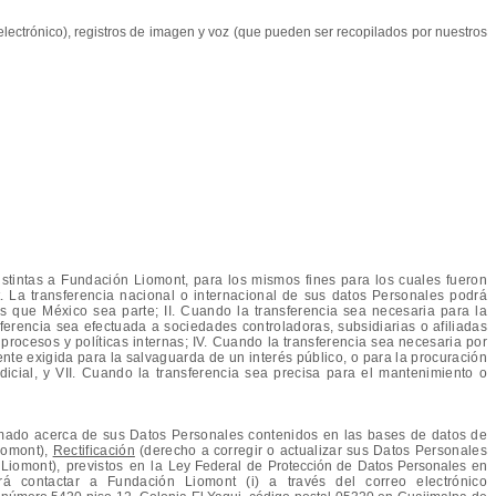
o electrónico), registros de imagen y voz (que pueden ser recopilados por nuestros
tintas a Fundación Liomont, para los mismos fines para los cuales fueron
 La transferencia nacional o internacional de sus datos Personales podrá
s que México sea parte; II. Cuando la transferencia sea necesaria para la
nsferencia sea efectuada a sociedades controladoras, subsidiarias o afiliadas
ocesos y políticas internas; IV. Cuando la transferencia sea necesaria por
mente exigida para la salvaguarda de un interés público, o para la procuración
dicial, y VII. Cuando la transferencia sea precisa para el mantenimiento o
mado acerca de sus Datos Personales contenidos en las bases de datos de
iomont),
Rectificación
(derecho a corregir o actualizar sus Datos Personales
Liomont), previstos en la
Ley Federal de Protección de Datos Personales en
contactar a Fundación Liomont (i) a través del correo electrónico