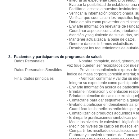
- Integrar su expediente como proveedor.
- Evaluar la posibilidad de establecer una 
- Facilitar el acceso a nuestras instalacion
- Verificar la información proporcionada, su 
- Verificar que cuenta con los requisitos l
- Darlo de alta como proveedor en el sist
- Enviarle información relevante de Funda
- Coordinar aspectos contables, tributario
- Atención y seguimiento de sus dudas, ac
- Mantener actualizada la base de datos.
- Generar datos e informes estadísticos.
- Desahogar los requerimientos de autori
3.
Pacientes y participantes de programas de salud:
Datos Personales:
Nombre completo,
edad, género, es
voz (que pueden ser recopilados por nuest
Datos Personales Sensibles:
Previo consentimiento expreso de u
índice de masa corporal; presión arterial; m
Finalidades principales
- Verificar, confirmar y validar su ide
- Integrar su expediente como participante
- Enviarle información acerca de padecimi
- Brindarle información y orientación resp
- Brindarle atención de caso de existir qu
- Contactarle para dar seguimiento a quej
- Invitarlo a participar en densitometrías, p
- Cuantificar los beneficios redimidos por 
- Contabilizar los productos adquiridos y re
- Entregarle gratificaciones simbólicas por
- Medir los niveles de colesterol, triglicéri
- Medir los niveles de calcio en huesos, en
- Compartir los resultados estadísticos con
- Elaborar y transferir reportes de Farmac