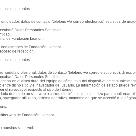
dades competentes.
 empleador, datos de contacto (teléfono y/o correo electrónico), registros de ima
ta.
 recabará Datos Personales Sensibles.
ntidad.
onal de Fundación Liomont.
las instalaciones de Fundación Liomont.
 proceso de recepción.
dades competentes.
, cedula profesional, datos de contacto (teléfono y/o correo electrónico), dirección
 recabará Datos Personales Sensibles.
cena en el disco duro del equipo de cómputo o del dispositivo de comunicaciones e
 entre dicho sitio y el navegador del usuario. La información de estado puede reve
r el navegador respecto al sitio de Internet.
ertada dentro de un sitio web o correo electrónico, que se utiliza para monitorear 
, navegador utilizado, sistema operativo, momento en que se accedió a la página, 
ons.
sitios web de Fundación Liomont.
 nuestros sitios web.