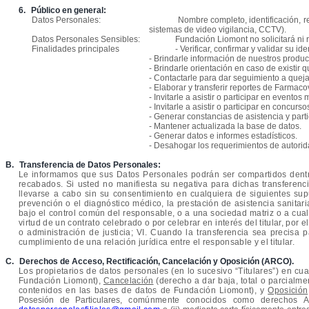
6.
Público en general:
Datos Personales:
Nombre completo, identificación, re
sistemas de video vigilancia, CCTV).
Datos Personales Sensibles:
Fundación Liomont no solicitará ni
Finalidades principales
- Verificar, confirmar y validar su ide
- Brindarle información de nuestros produ
- Brindarle orientación en caso de existir 
- Contactarle para dar seguimiento a quej
- Elaborar y transferir reportes de Farmac
- Invitarle a asistir o participar en event
- Invitarle a asistir o participar en concurs
- Generar constancias de asistencia y part
- Mantener actualizada la base de datos.
- Generar datos e informes estadísticos.
- Desahogar los requerimientos de autori
B.
Transferencia de Datos Personales:
Le informamos que sus Datos Personales podrán ser compartidos dentro
recabados. Si usted no manifiesta su negativa para dichas transferen
llevarse a cabo sin su consentimiento en cualquiera de siguientes sup
prevención o el diagnóstico médico, la prestación de asistencia sanitaria
bajo el control común del responsable, o a una sociedad matriz o a cua
virtud de un contrato celebrado o por celebrar en interés del titular, po
o administración de justicia; VI. Cuando la transferencia sea precisa 
cumplimiento de una relación jurídica entre el responsable y el titular.
C.
Derechos de Acceso, Rectificación, Cancelación y Oposición (ARCO).
Los propietarios de datos personales (en lo sucesivo “Titulares”) en c
Fundación Liomont),
Cancelación
(derecho a dar baja, total o parcialm
contenidos en las bases de datos de Fundación Liomont), y
Oposición
Posesión de Particulares
, comúnmente conocidos como derechos ARC