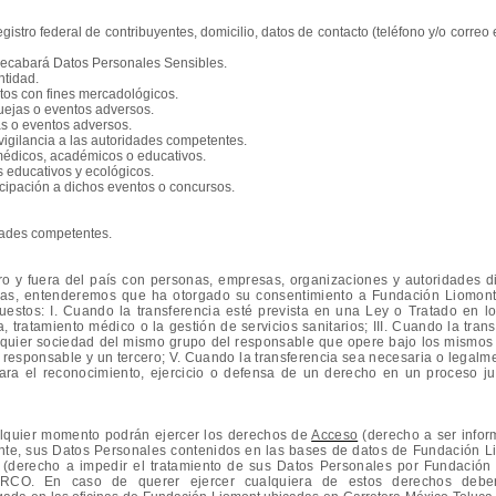
gistro federal de contribuyentes, domicilio, datos de contacto (teléfono y/o corre
 recabará Datos Personales Sensibles.
ntidad.
ctos con fines mercadológicos.
quejas o eventos adversos.
as o eventos adversos.
ovigilancia a las autoridades competentes.
os médicos, académicos o educativos.
os educativos y ecológicos.
icipación a dichos eventos o concursos.
dades competentes.
 y fuera del país con personas, empresas, organizaciones y autoridades dis
cias, entenderemos que ha otorgado su consentimiento a Fundación Liomont.
uestos: I. Cuando la transferencia esté prevista en una Ley o Tratado en lo
, tratamiento médico o la gestión de servicios sanitarios; III. Cuando la tra
lquier sociedad del mismo grupo del responsable que opere bajo los mismos pr
r el responsable y un tercero; V. Cuando la transferencia sea necesaria o legal
para el reconocimiento, ejercicio o defensa de un derecho en un proceso ju
ualquier momento podrán ejercer los derechos de
Acceso
(derecho a ser infor
ente, sus Datos Personales contenidos en las bases de datos de Fundación L
(derecho a impedir el tratamiento de sus Datos Personales por Fundación 
O. En caso de querer ejercer cualquiera de estos derechos deberá 