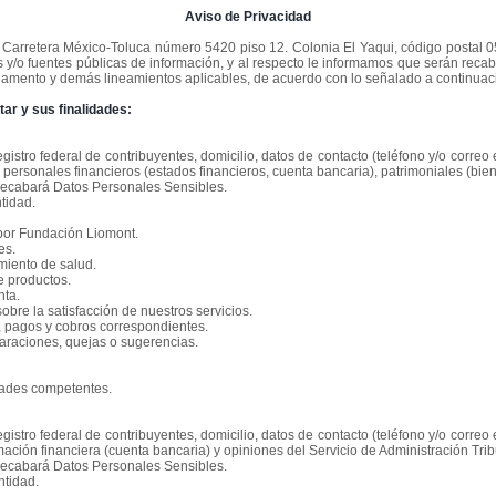
Aviso de Privacidad
n
Carretera México-Toluca número 5420 piso 12. Colonia El Yaqui, código postal
 y/o fuentes públicas de información, y al respecto le informamos que serán recab
lamento y demás lineamientos aplicables, de acuerdo con lo señalado a continuac
ar y sus finalidades:
gistro federal de contribuyentes, domicilio, datos de contacto (teléfono y/o corre
personales financieros (estados financieros, cuenta bancaria), patrimoniales (biene
 recabará Datos Personales Sensibles.
ntidad.
por Fundación Liomont.
es.
miento de salud.
 productos.
nta.
sobre la satisfacción de nuestros servicios.
s, pagos y cobros correspondientes.
laraciones, quejas o sugerencias.
dades competentes.
gistro federal de contribuyentes, domicilio, datos de contacto (teléfono y/o corre
mación financiera (cuenta bancaria) y opiniones del Servicio de Administración Trib
 recabará Datos Personales Sensibles.
ntidad.